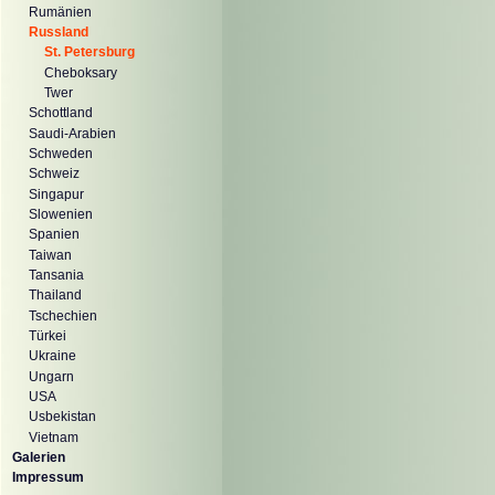
Rumänien
Russland
St. Petersburg
Cheboksary
Twer
Schottland
Saudi-Arabien
Schweden
Schweiz
Singapur
Slowenien
Spanien
Taiwan
Tansania
Thailand
Tschechien
Türkei
Ukraine
Ungarn
USA
Usbekistan
Vietnam
Galerien
Impressum