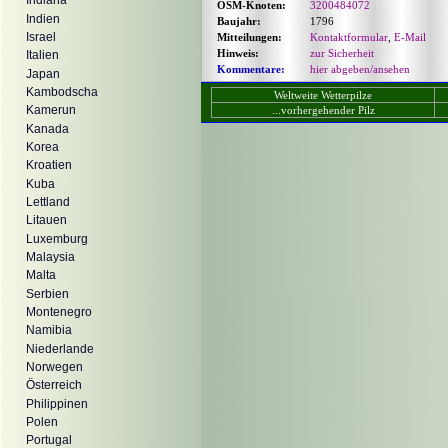
Indiana
OSM-Knoten:
3200484072
Indien
Baujahr:
1796
Israel
Mitteilungen:
Kontaktformular
,
E-Mail
Hinweis:
zur Sicherheit
Italien
Kommentare:
hier abgeben/ansehen
Japan
Kambodscha
Weltweite Wetterpilze
Kamerun
...vorhergehender Pilz
Kanada
Korea
Kroatien
Kuba
Lettland
Litauen
Luxemburg
Malaysia
Malta
Serbien
Montenegro
Namibia
Niederlande
Norwegen
Österreich
Philippinen
Polen
Portugal