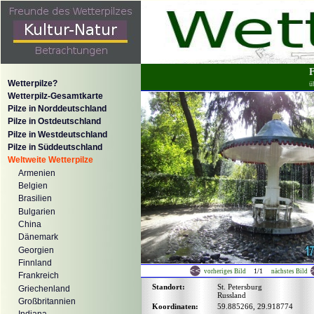
F
Wetterpilze?
ü
Wetterpilz-Gesamtkarte
Pilze in Norddeutschland
Pilze in Ostdeutschland
Pilze in Westdeutschland
Pilze in Süddeutschland
Weltweite Wetterpilze
Armenien
Belgien
Brasilien
Bulgarien
China
Dänemark
Georgien
Finnland
1/1
vorheriges Bild
nächstes Bild
Frankreich
Standort:
St. Petersburg
Griechenland
Russland
Großbritannien
Koordinaten:
59.885266, 29.918774