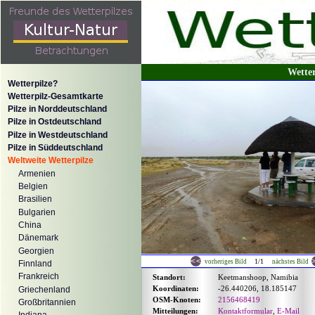
Wette
Wetterpilze?
Wetterpilz-Gesamtkarte
Pilze in Norddeutschland
Pilze in Ostdeutschland
Pilze in Westdeutschland
Pilze in Süddeutschland
Weltweite Wetterpilze
Armenien
Belgien
Brasilien
Bulgarien
China
Dänemark
Georgien
1/1
vorheriges Bild
nächstes Bild
Finnland
Frankreich
Standort:
Keetmanshoop, Namibia
Koordinaten:
-26.440206, 18.185147
Griechenland
OSM-Knoten:
2156468419
Großbritannien
Mitteilungen:
Kontaktformular
,
E-Mail