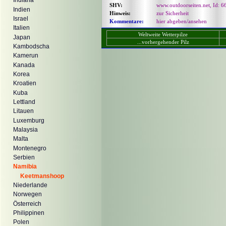
Indiana
SHV:
www.outdoorseiten.net, Id: 6
Indien
Hinweis:
zur Sicherheit
Israel
Kommentare:
hier abgeben/ansehen
Italien
Weltweite Wetterpilze
Japan
...vorhergehender Pilz
Kambodscha
Kamerun
Kanada
Korea
Kroatien
Kuba
Lettland
Litauen
Luxemburg
Malaysia
Malta
Montenegro
Serbien
Namibia
Keetmanshoop
Niederlande
Norwegen
Österreich
Philippinen
Polen