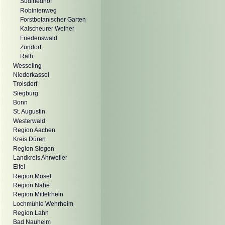
Südfriedhof
Robinienweg
Forstbotanischer Garten
Kalscheurer Weiher
Friedenswald
Zündorf
Rath
Wesseling
Niederkassel
Troisdorf
Siegburg
Bonn
St. Augustin
Westerwald
Region Aachen
Kreis Düren
Region Siegen
Landkreis Ahrweiler
Eifel
Region Mosel
Region Nahe
Region Mittelrhein
Lochmühle Wehrheim
Region Lahn
Bad Nauheim