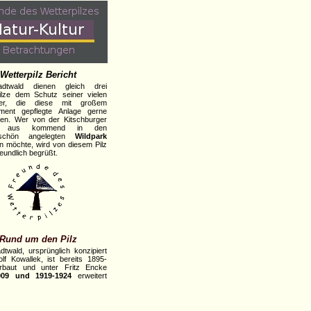
Wetterpilz Bericht
dtwald dienen gleich drei
ilze dem Schutz seiner vielen
er, die diese mit großem
ment gepflegte Anlage gerne
en. Wer von der Kitschburger
e aus kommend in den
rschön angelegten
Wildpark
n möchte, wird von diesem Pilz
reundlich begrüßt.
Rund um den Pilz
dtwald, ursprünglich konzipiert
lf Kowallek, ist bereits 1895-
rbaut und unter Fritz Encke
909 und 1919-1924
erweitert