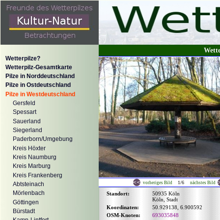
Wett
Wetterpilze?
Wetterpilz-Gesamtkarte
Pilze in Norddeutschland
Pilze in Ostdeutschland
Pilze in Westdeutschland
Gersfeld
Spessart
Sauerland
Siegerland
Paderborn/Umgebung
Kreis Höxter
Kreis Naumburg
Kreis Marburg
Kreis Frankenberg
1/6
vorheriges Bild
nächstes Bild
Abtsteinach
Mörlenbach
Standort:
50935 Köln
Köln, Stadt
Göttingen
Koordinaten:
50.929138, 6.900592
Bürstadt
OSM-Knoten:
693035848