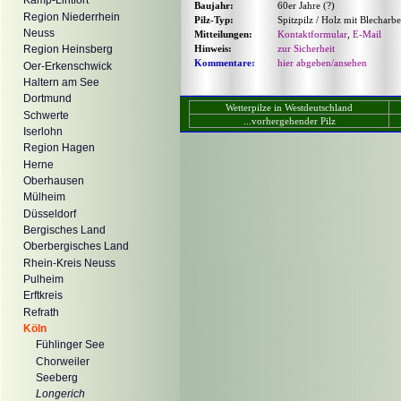
Kamp-Lintfort
Baujahr:
60er Jahre (?)
Region Niederrhein
Pilz-Typ:
Spitzpilz / Holz mit Blecharbe
Neuss
Mitteilungen:
Kontaktformular
,
E-Mail
Hinweis:
zur Sicherheit
Region Heinsberg
Kommentare:
hier abgeben/ansehen
Oer-Erkenschwick
Haltern am See
Dortmund
Wetterpilze in Westdeutschland
Schwerte
...vorhergehender Pilz
Iserlohn
Region Hagen
Herne
Oberhausen
Mülheim
Düsseldorf
Bergisches Land
Oberbergisches Land
Rhein-Kreis Neuss
Pulheim
Erftkreis
Refrath
Köln
Fühlinger See
Chorweiler
Seeberg
Longerich