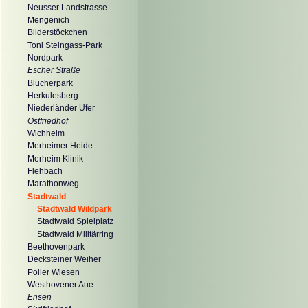
Neusser Landstrasse
Mengenich
Bilderstöckchen
Toni Steingass-Park
Nordpark
Escher Straße
Blücherpark
Herkulesberg
Niederländer Ufer
Ostfriedhof
Wichheim
Merheimer Heide
Merheim Klinik
Flehbach
Marathonweg
Stadtwald
Stadtwald Wildpark
Stadtwald Spielplatz
Stadtwald Militärring
Beethovenpark
Decksteiner Weiher
Poller Wiesen
Westhovener Aue
Ensen