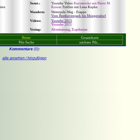
Sonst.:
Youtube Video
Kurzstrecke mit Pierre M.
iten
Krause
.Treffen mit Lena Kupke
Wandern:
Wetterpilz-Weg - Etappe:
Vom Beethovenpark bis Müngersdorf
Videos:
Youtube 2013
Youtube 2021
Voting:
Abstimmung
,
Ergebnisse
Home
Gesamtkarte
Pilz-Suche
nächster Pilz...
Kommentare
(0)
:
alle ansehen / hinzufügen