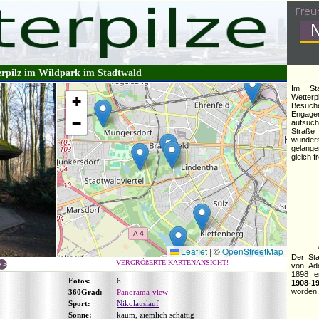
erpilz im Wildpark im Stadtwald
Im Sta
+
Wetterp
Besuch
Engage
−
aufsuch
Straß
wunde
gelange
gleich f
Leaflet
|
©
OpenStreetMap
Der Sta
VERGRÖßERTE KARTENANSICHT!
von Ado
1898 e
Fotos:
6
1908-1
worden.
360Grad:
Panorama-view
Sport:
Nikolauslauf
Sonne:
kaum, ziemlich schattig