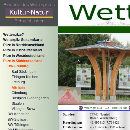
Wetterpilze?
Wetterpilz-Gesamtkarte
Pilze in Norddeutschland
Pilze in Ostdeutschland
Pilze in Westdeutschland
Pilze in Süddeutschland
BW-Freiburg
Bad Säckingen
Efringen-Kirchen
Freiburg
Altrhein
Offenburg
Rastplatz Bienengarten
Staufen
1/2
vorheriges Bild
nächstes Bild
Villingen-Schw.
BW-Karlsruhe
Standort:
77743 Neuried
Baden-Württemberg
BW-Stuttgart
Koordinaten:
48.495413, 7.784428
BW-Tübingen
OSM-Knoten:
noch nicht in OSM erfasst