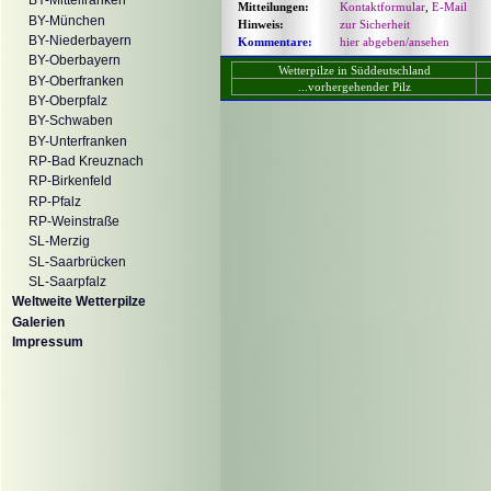
BY-Mittelfranken
Mitteilungen:
Kontaktformular
,
E-Mail
BY-München
Hinweis:
zur Sicherheit
BY-Niederbayern
Kommentare:
hier abgeben/ansehen
BY-Oberbayern
Wetterpilze in Süddeutschland
BY-Oberfranken
...vorhergehender Pilz
BY-Oberpfalz
BY-Schwaben
BY-Unterfranken
RP-Bad Kreuznach
RP-Birkenfeld
RP-Pfalz
RP-Weinstraße
SL-Merzig
SL-Saarbrücken
SL-Saarpfalz
Weltweite Wetterpilze
Galerien
Impressum