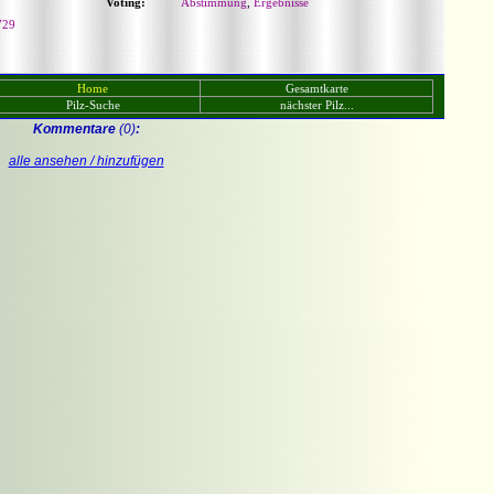
Voting:
Abstimmung
,
Ergebnisse
729
Home
Gesamtkarte
Pilz-Suche
nächster Pilz...
Kommentare
(0)
:
alle ansehen / hinzufügen