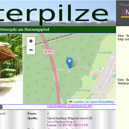
Wetterpilz am Harzungspfad
Eine B
+
folgt s
−
Eine B
Wetterpi
Leaflet
|
©
OpenStreetMap
VERGRÖßERTE KARTENANSICHT!
orf)
Fotos:
2
Quelle:
Openchaching Mitglied tatum128
www.Opencaching.de
Lizenz:
CC BY-NC-ND 3.0 DE