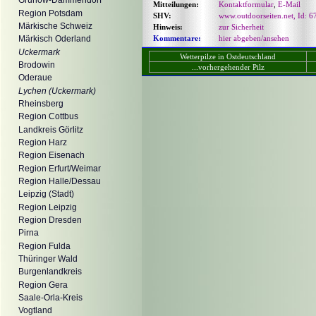
Grunow-Dammendorf
Mitteilungen:
Kontaktformular
,
E-Mail
Region Potsdam
SHV:
www.outdoorseiten.net, Id: 6
Märkische Schweiz
Hinweis:
zur Sicherheit
Kommentare:
hier abgeben/ansehen
Märkisch Oderland
Uckermark
Wetterpilze in Ostdeutschland
Brodowin
...vorhergehender Pilz
Oderaue
Lychen (Uckermark)
Rheinsberg
Region Cottbus
Landkreis Görlitz
Region Harz
Region Eisenach
Region Erfurt/Weimar
Region Halle/Dessau
Leipzig (Stadt)
Region Leipzig
Region Dresden
Pirna
Region Fulda
Thüringer Wald
Burgenlandkreis
Region Gera
Saale-Orla-Kreis
Vogtland