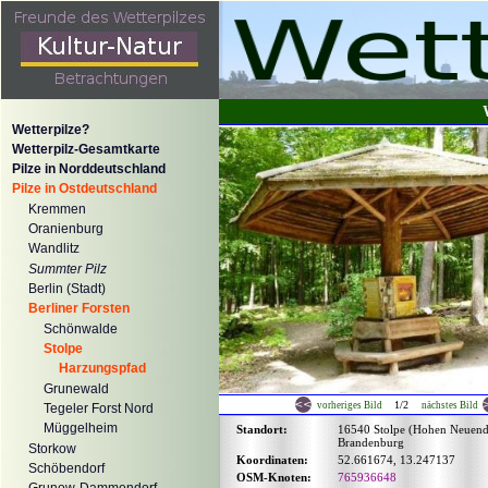
Wetterpilze?
Wetterpilz-Gesamtkarte
Pilze in Norddeutschland
Pilze in Ostdeutschland
Kremmen
Oranienburg
Wandlitz
Summter Pilz
Berlin (Stadt)
Berliner Forsten
Schönwalde
Stolpe
Harzungspfad
Grunewald
1/2
vorheriges Bild
nächstes Bild
Tegeler Forst Nord
Müggelheim
Standort:
16540 Stolpe (Hohen Neuend
Brandenburg
Storkow
Koordinaten:
52.661674, 13.247137
Schöbendorf
OSM-Knoten:
765936648