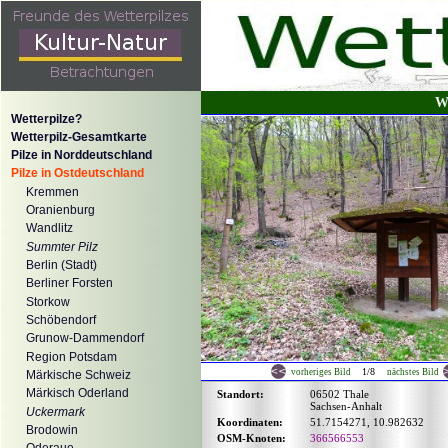
We
Wetterpilze?
Wetterpilz-Gesamtkarte
Pilze in Norddeutschland
Pilze in Ostdeutschland
Kremmen
Oranienburg
Wandlitz
Summter Pilz
Berlin (Stadt)
Berliner Forsten
Storkow
Schöbendorf
Grunow-Dammendorf
Region Potsdam
1/8
vorheriges Bild
nächstes Bild
Märkische Schweiz
Märkisch Oderland
Standort:
06502 Thale
Sachsen-Anhalt
Uckermark
Koordinaten:
51.7154271, 10.982632
Brodowin
OSM-Knoten:
366566553