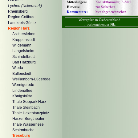
Oderaue
Mitteilungen:
Kontaktformular
,
E-Mail
Lychen (Uckermark)
Hinweis:
zur Sicherheit
Rheinsberg
Kommentare:
hier abgeben/ansehen
Region Cottbus
Wetterpilze in Ostdeutschland
Landkreis Görlitz
...vorhergehender Pilz
Region Harz
Aschersleben
Kroppenstedt
Wildemann
Langelsheim
Schindelbruch
Bad Harzburg
Wieda
Ballenstedt
Weißenborn-Lüderode
Wernigerode
Lindenallee
Königshütte
Thale Geopark Harz
Thale Steinbach
Thale Hexentanzplatz
Harzer Bergtheater
Thale Wasserriese
Schirmbuche
Treseburg