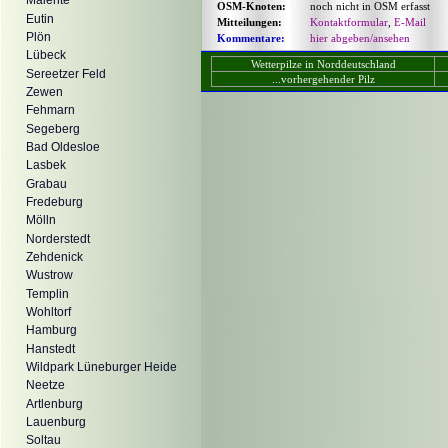
Malente
OSM-Knoten:
noch nicht in OSM erfasst
Eutin
Mitteilungen:
Kontaktformular
,
E-Mail
Plön
Kommentare:
hier abgeben/ansehen
Lübeck
Wetterpilze in Norddeutschland
Sereetzer Feld
...vorhergehender Pilz
Zewen
Fehmarn
Segeberg
Bad Oldesloe
Lasbek
Grabau
Fredeburg
Mölln
Norderstedt
Zehdenick
Wustrow
Templin
Wohltorf
Hamburg
Hanstedt
Wildpark Lüneburger Heide
Neetze
Artlenburg
Lauenburg
Soltau