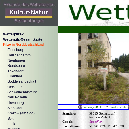
Wetterpilze?
Wetterpilz-Gesamtkarte
Pilze in Norddeutschland
Flensburg
Heiligendamm
Nienhagen
Rendsburg
Tökendorf
Lilienthal
Boddenlandschaft
Ueckeritz
Schwalbennisthilfe
Neu Poserin
Havelberg
1/2
vorheriges Bild
nächstes Bild
Sierksdorf
Krakow (am See)
Standort:
39615 Gollensdorf
Sachsen-Anhalt
Sylt
Google
StreetView
Leck
Koordinaten:
52.9626826, 11.5475628